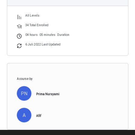
All Levels
34 Total Enrolled
04
hours
05
minutes
Duration
6 Juli 2022 Last Updated
A course by
PN
Prima Nursyami
A
Afif