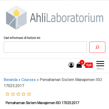
Lompat
ke
konten
AhliLaboratorium
Tumbuh Bersama
Cari informasi di kolom ini:
AhliLaboratorium
0
Rp0
Menu
Beranda
»
Courses
»
Pemahaman Sistem Manajemen ISO
17025:2017
Pemahaman Sistem Manajemen ISO 17025:2017