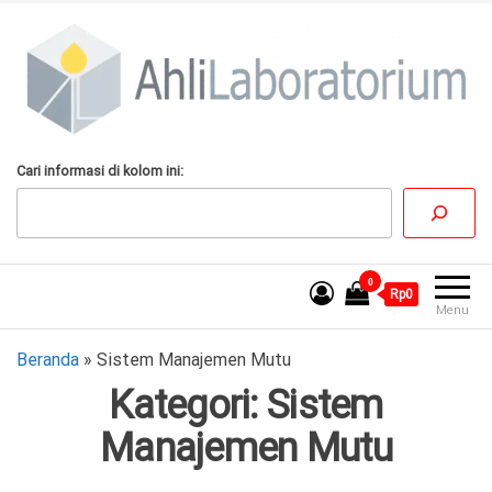
Lompat
ke
konten
AhliLaboratorium
Tumbuh Bersama
Cari informasi di kolom ini:
AhliLaboratorium
0
Rp0
Menu
Beranda
»
Sistem Manajemen Mutu
Kategori:
Sistem
Manajemen Mutu