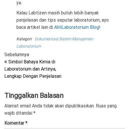
ya.
Kalau Labtizen masih butuh lebih banyak
penjelasan dan tips seputar laboratorium, ayo
baca artikel lain di
AhliLaboratorium Blog
!
Kategori
Dokumentasi Sistem Manajemen
Laboratorium
Navigasi
Pos
Sebelumnya
Sebelumnya
Simbol Bahaya Kimia di
pos
Laboratorium dan Artinya,
Lengkap Dengan Penjelasan
Tinggalkan Balasan
Alamat email Anda tidak akan dipublikasikan.
Ruas yang
wajib ditandai
*
Komentar
*