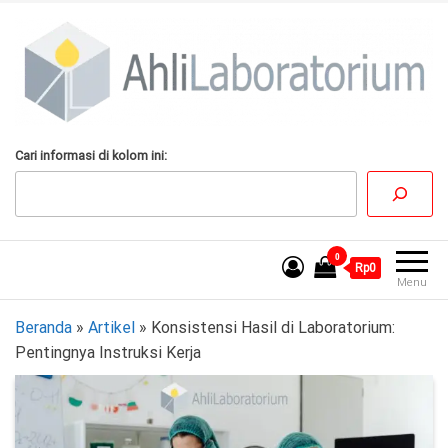
Lompat
ke
konten
AhliLaboratorium
Tumbuh Bersama
Cari informasi di kolom ini:
AhliLaboratorium
0
Rp0
Menu
Beranda
»
Artikel
»
Konsistensi Hasil di Laboratorium:
Pentingnya Instruksi Kerja