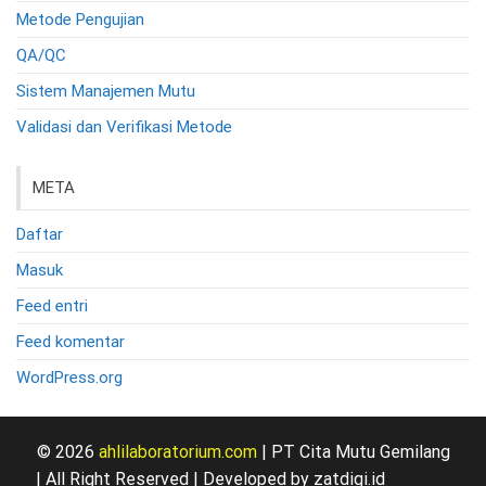
Metode Pengujian
QA/QC
Sistem Manajemen Mutu
Validasi dan Verifikasi Metode
META
Daftar
Masuk
Feed entri
Feed komentar
WordPress.org
© 2026
ahlilaboratorium.com
| PT Cita Mutu Gemilang
| All Right Reserved | Developed by zatdigi.id