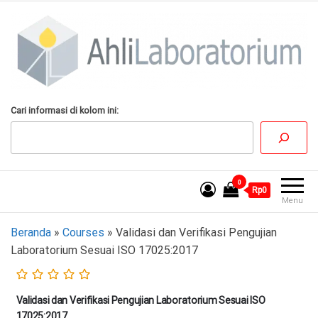
Lompat
ke
konten
AhliLaboratorium
Tumbuh Bersama
Cari informasi di kolom ini:
AhliLaboratorium
0
Rp0
Menu
Beranda
»
Courses
»
Validasi dan Verifikasi Pengujian
Laboratorium Sesuai ISO 17025:2017
Validasi dan Verifikasi Pengujian Laboratorium Sesuai ISO
17025:2017