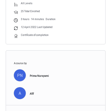
All Levels
25 Total Enrolled
3
hours
14
minutes
Duration
12 April 2022 Last Updated
Certificate of completion
A course by
PN
Prima Nursyami
A
Afif