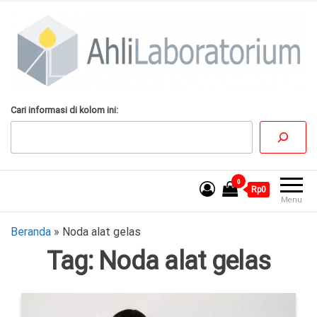
Lompat
ke
konten
AhliLaboratorium
Tumbuh Bersama
Cari informasi di kolom ini:
AhliLaboratorium
0
Rp0
Menu
Beranda
»
Noda alat gelas
Tag:
Noda alat gelas