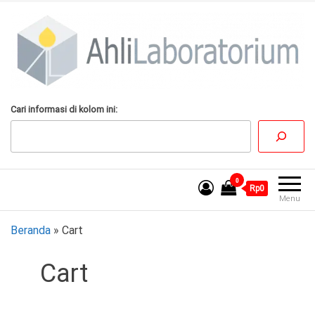
Lompat
ke
konten
AhliLaboratorium
Tumbuh Bersama
Cari informasi di kolom ini:
AhliLaboratorium
0
Rp0
Menu
Beranda
»
Cart
Cart