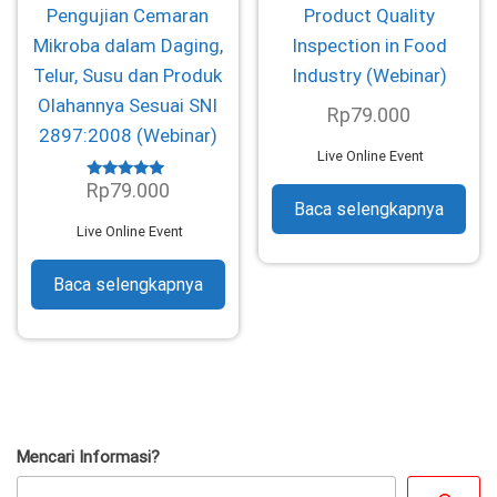
Pengujian Cemaran
Product Quality
Mikroba dalam Daging,
Inspection in Food
Telur, Susu dan Produk
Industry (Webinar)
Olahannya Sesuai SNI
Rp
79.000
2897:2008 (Webinar)
Live Online Event
Rp
79.000
Dinilai
4.70
Baca selengkapnya
dari 5
Live Online Event
Baca selengkapnya
Mencari Informasi?