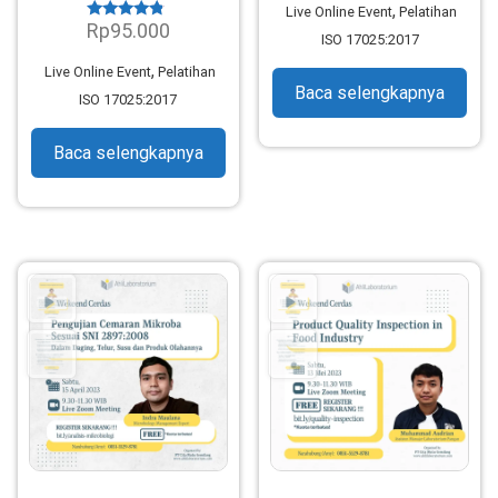
,
Live Online Event
Pelatihan
Rp
95.000
Dinilai
ISO 17025:2017
4.56
dari 5
,
Live Online Event
Pelatihan
Baca selengkapnya
ISO 17025:2017
Baca selengkapnya