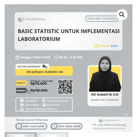
KETIDAKPASTIAN
SESUAI ISO 17025:2017
PENGUJIAN
(ONLINE COURSE)
MIKROBIOLOGI (ONLINE
COURSE)