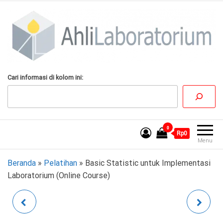
Lompat
ke
konten
AhliLaboratorium
Tumbuh Bersama
Cari informasi di kolom ini:
AhliLaboratorium
0
Rp0
Menu
Beranda
»
Pelatihan
»
Basic Statistic untuk Implementasi
Laboratorium (Online Course)
ESTIMASI
KAJI ULANG DOKUMEN