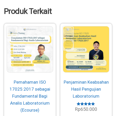
Produk Terkait
Pemahaman ISO
Penjaminan Keabsahan
17025:2017 sebagai
Hasil Pengujian
Fundamental Bagi
Laboratorium
Analis Laboratorium
Rp
650.000
Dinilai
(Ecourse)
4.80
dari 5