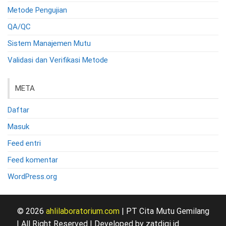
Metode Pengujian
QA/QC
Sistem Manajemen Mutu
Validasi dan Verifikasi Metode
META
Daftar
Masuk
Feed entri
Feed komentar
WordPress.org
© 2026
ahlilaboratorium.com
| PT Cita Mutu Gemilang
| All Right Reserved | Developed by zatdigi.id