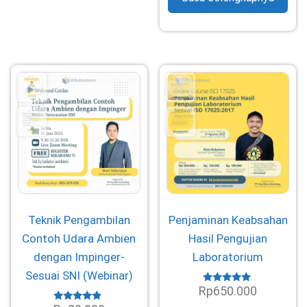
Teknik Pengambilan
Penjaminan Keabsahan
Contoh Udara Ambien
Hasil Pengujian
dengan Impinger-
Laboratorium
Sesuai SNI (Webinar)
Rp
650.000
Dinilai
4.80