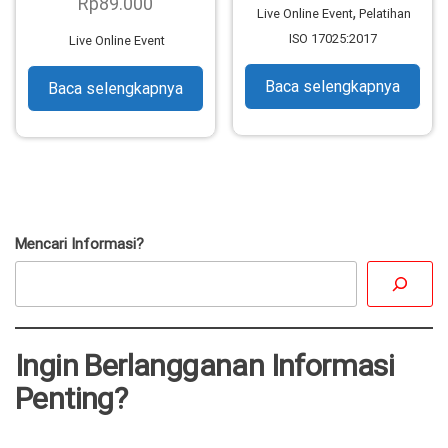
Rp
89.000
dari 5
Dinilai
,
Live Online Event
Pelatihan
4.62
dari 5
ISO 17025:2017
Live Online Event
Baca selengkapnya
Baca selengkapnya
Mencari Informasi?
Ingin Berlangganan Informasi
Penting?