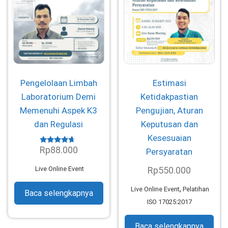
Pengelolaan Limbah
Estimasi
Laboratorium Demi
Ketidakpastian
Memenuhi Aspek K3
Pengujian, Aturan
dan Regulasi
Keputusan dan
Kesesuaian
Rp
88.000
Dinilai
Persyaratan
4.46
dari 5
Live Online Event
Rp
550.000
,
Live Online Event
Pelatihan
Baca selengkapnya
ISO 17025:2017
Baca selengkapnya