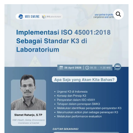
KOLIFORM: METODE MPN
17025:2017:
DAN MEMBRANE FILTER
PENYUSUNAN LAPORAN
BERDASARKAN ISO &
HASIL UJI, ATURAN
STANDARD METHODS
ANGKA PENTING DAN
(ONLINE COURSE)
ATURAN KEPUTUSAN
(ONLINE COURSE)