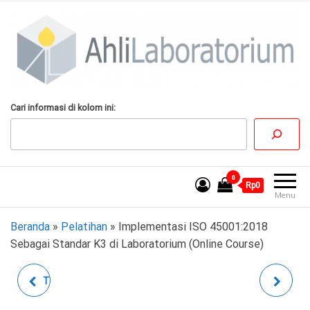
Lompat
ke
konten
AhliLaboratorium
Tumbuh Bersama
Cari informasi di kolom ini:
AhliLaboratorium
0
Rp0
Menu
Beranda
»
Pelatihan
»
Implementasi ISO 45001:2018
Sebagai Standar K3 di Laboratorium (Online Course)
TEKNIK ANALISIS TOTAL
KLAUSUL 7.8 ISO/IEC