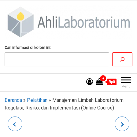
Lompat
ke
konten
AhliLaboratorium
Tumbuh Bersama
Cari informasi di kolom ini:
AhliLaboratorium
0
Rp0
Menu
Beranda
»
Pelatihan
»
Manajemen Limbah Laboratorium:
Regulasi, Risiko, dan Implementasi (Online Course)
PEMAHAMAN DAN
PENANGANAN BAHAN