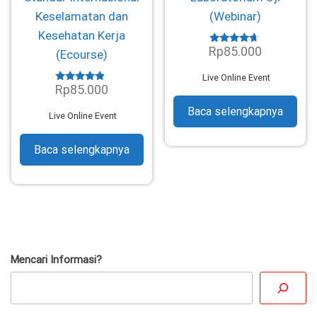
Keselamatan dan
(Webinar)
Kesehatan Kerja
Rp
85.000
Dinilai
(Ecourse)
4.45
dari 5
Live Online Event
Rp
85.000
Dinilai
4.61
dari 5
Baca selengkapnya
Live Online Event
Baca selengkapnya
Mencari Informasi?