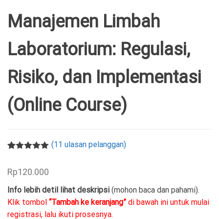
Manajemen Limbah
Laboratorium: Regulasi,
Risiko, dan Implementasi
(Online Course)
(
11
ulasan pelanggan)
Peringkat
11
5.00
dari 5
Rp
120.000
berdasarka
n
penilaian
pelanggan
Info lebih detil lihat deskripsi
(mohon baca dan pahami).
Klik tombol
“Tambah ke keranjang”
di bawah ini untuk mulai
registrasi, lalu ikuti prosesnya.