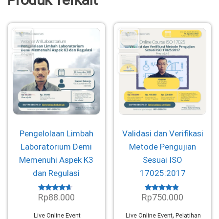
Pengelolaan Limbah
Validasi dan Verifikasi
Laboratorium Demi
Metode Pengujian
Memenuhi Aspek K3
Sesuai ISO
dan Regulasi
17025:2017
Rp
88.000
Rp
750.000
Dinilai
Dinilai
4.46
4.70
dari 5
dari 5
,
Live Online Event
Live Online Event
Pelatihan