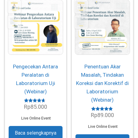
Pengecekan Antara
Penentuan Akar
Peralatan di
Masalah, Tindakan
Laboratorium Uji
Koreksi dan Korektif di
(Webinar)
Laboratorium
(Webinar)
Rp
85.000
Dinilai
4.45
Rp
89.000
dari 5
Dinilai
Live Online Event
4.68
dari 5
Live Online Event
Baca selengkapnya