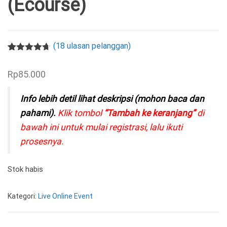
(Ecourse)
(
18
ulasan pelanggan)
Peringkat
18
4.61
dari 5
Rp
85.000
berdasarka
n
penilaian
pelanggan
Info lebih detil lihat deskripsi (mohon baca dan
pahami).
Klik tombol
“Tambah ke keranjang”
di
bawah ini untuk mulai registrasi, lalu ikuti
prosesnya.
Stok habis
Kategori:
Live Online Event