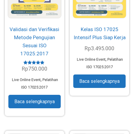
Validasi dan Verifikasi
Kelas ISO 17025
Metode Pengujian
Intensif Plus Siap Kerja
Sesuai ISO
Rp
3.495.000
17025:2017
,
Live Online Event
Pelatihan
ISO 17025:2017
Rp
750.000
Dinilai
4.70
dari 5
,
Live Online Event
Pelatihan
Baca selengkapnya
ISO 17025:2017
Baca selengkapnya