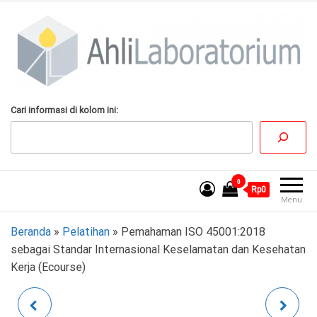
Lompat
ke
konten
AhliLaboratorium
Tumbuh Bersama
Cari informasi di kolom ini:
AhliLaboratorium
0
Rp0
Menu
Beranda
»
Pelatihan
»
Pemahaman ISO 45001:2018
sebagai Standar Internasional Keselamatan dan Kesehatan
Kerja (Ecourse)
PRODUCT QUALITY
PEMAHAMAN ISO