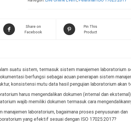
Kategori:
Live Online Event
,
Pelatihan ISO 17025:2017
Share on
Pin This
Facebook
Product
lam suatu sistem, termasuk sistem manajemen laboratorium s
 dokumentasi berfungsi sebagai acuan penerapan sistem manaj
ktur, konsistensi mutu data hasil pengujian laboratorium akan te
ratorium harus mengendalikan dokumen (internal dan eksternal)
atorium wajib memiliki dokumen termasuk cara mengendalikann
m manajemen laboratorium, bagaimana proses penyusunan dan
oratorium yang efektif sesuai dengan ISO 17025:2017?