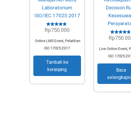
Laboratorium
Decision Ru
ISO/IEC 17025:2017
Kesesuai
Persyarat
Rp
750.000
Dinilai
4.61
Rp
750.00
dari 5
Dinilai
,
Online LMS Event
Pelatihan
4.56
dari 5
,
ISO 17025:2017
Live Online Event
P
ISO 17025:20
Tambah ke
keranjang
Baca
selengkapn