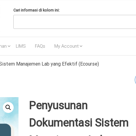
Cari informasi di kolom ini:
ihan
LIMS
FAQs
My Account
istem Manajemen Lab yang Efektif (Ecourse)
PEMAHAMAN DAN
IMPLEMENTASI QA DA
Penyusunan
QC LABORATORIUM UJ
Dokumentasi Sistem
(ECOURSE)