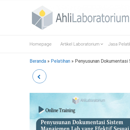
Lompat
ke
konten
AhliLaboratorium
Tumbuh
Bersama
Homepage
Artikel Laboratorium
Jasa Pelat
AhliLaboratorium
Beranda
»
Pelatihan
»
Penyusunan Dokumentasi S
PENERAPAN K3 DI
LABORATORIUM
BERDASARKAN PP
NOMOR 50 TAHUN 2012