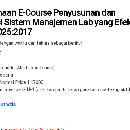
naan E-Course Penyusunan dan
 Sistem Manajemen Lab yang Efek
025:2017
 dengan waktu dan teknis sebagai berikut:
3
Founder Ahli Laboratorium)
eeting
 Normal Price 115.000
an email pada
H-1
(oleh karena itu harap gunakan email yang akti
man web
.
satu peserta, tidak bisa kolektif.