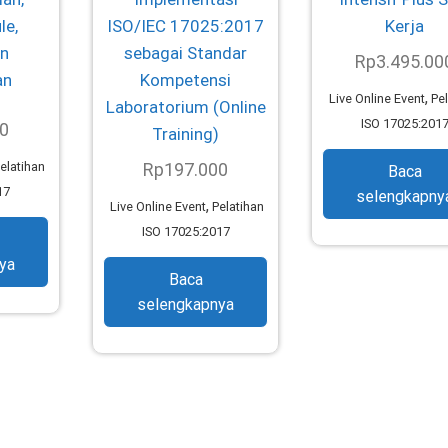
le,
ISO/IEC 17025:2017
Kerja
an
sebagai Standar
Rp
3.495.00
an
Kompetensi
,
Live Online Event
Pe
Laboratorium (Online
ISO 17025:201
0
Training)
elatihan
Rp
197.000
Baca
17
selengkapny
,
Live Online Event
Pelatihan
ISO 17025:2017
ya
Baca
selengkapnya