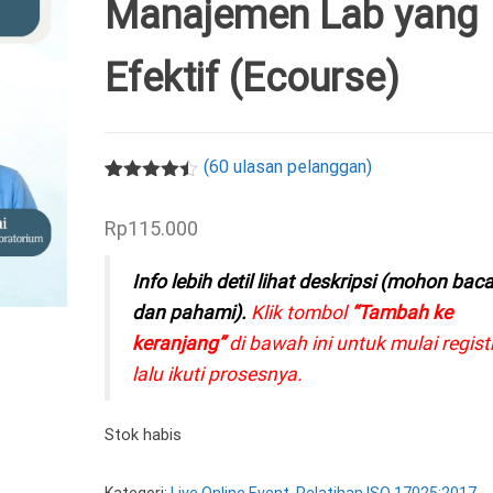
Manajemen Lab yang
Efektif (Ecourse)
(
60
ulasan pelanggan)
Peringkat
60
4.42
dari 5
Rp
115.000
berdasark
an
penilaian
Info lebih detil lihat deskripsi (mohon bac
pelanggan
dan pahami).
Klik tombol
“Tambah ke
keranjang”
di bawah ini untuk mulai registr
lalu ikuti prosesnya.
Stok habis