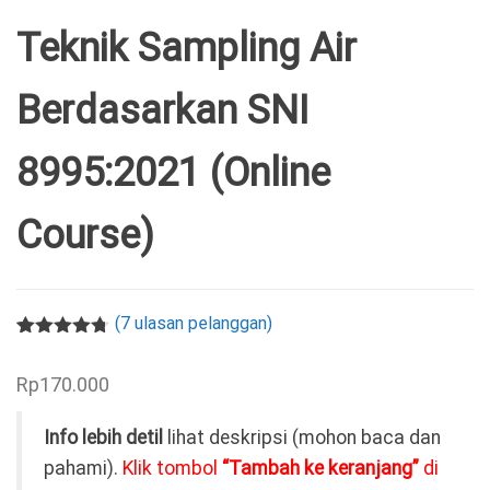
Teknik Sampling Air
Berdasarkan SNI
8995:2021 (Online
Course)
(
7
ulasan pelanggan)
Peringkat
7
4.71
dari 5
Rp
170.000
berdasarka
n
penilaian
pelanggan
Info lebih detil
lihat deskripsi (mohon baca dan
pahami).
Klik tombol
“Tambah ke keranjang”
di