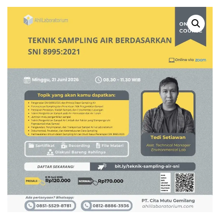
ORGANIC COMPOUNDS
KETIDAKPASTIAN
(VOC) SECARA GC-MS
PENGUKURAN
(ONLINE COURSE)
LABORATORIUM SESUAI
ISO/IEC 17025:2017
(ONLINE TRAINING)