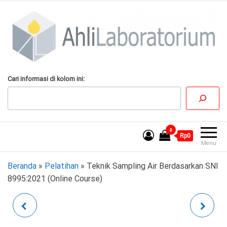
Lompat
ke
konten
AhliLaboratorium
Tumbuh Bersama
Cari informasi di kolom ini:
AhliLaboratorium
0
Rp0
Menu
Beranda
»
Pelatihan
»
Teknik Sampling Air Berdasarkan SNI
8995:2021 (Online Course)
PENGUJIAN VOLATILE
ESTIMASI