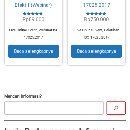
Efektif (Webinar)
17025:2017
Rp
89.000
Rp
750.000
Dinilai
Dinilai
4.57
4.70
dari 5
dari 5
,
,
Live Online Event
Webinar ISO
Live Online Event
Pelatihan
17025:2017
ISO 17025:2017
Baca selengkapnya
Baca selengkapnya
Mencari Informasi?