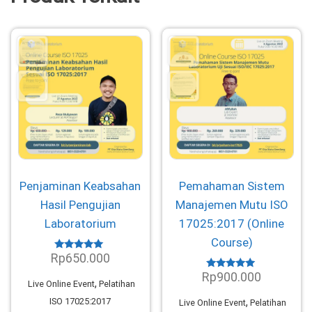
Penjaminan Keabsahan
Pemahaman Sistem
Hasil Pengujian
Manajemen Mutu ISO
Laboratorium
17025:2017 (Online
Course)
Rp
650.000
Dinilai
4.80
Rp
900.000
dari 5
Dinilai
,
Live Online Event
Pelatihan
5.00
dari 5
,
ISO 17025:2017
Live Online Event
Pelatihan