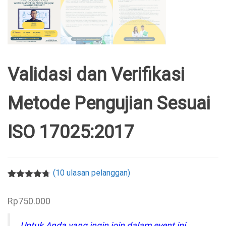
Validasi dan Verifikasi
Metode Pengujian Sesuai
ISO 17025:2017
(
10
ulasan pelanggan)
Peringkat
10
4.70
dari 5
Rp
750.000
berdasarka
n
penilaian
pelanggan
Untuk Anda yang ingin join dalam event ini