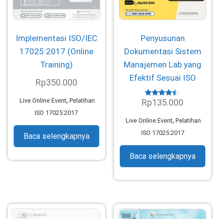
Implementasi ISO/IEC
Penyusunan
17025:2017 (Online
Dokumentasi Sistem
Training)
Manajemen Lab yang
Efektif Sesuai ISO
Rp
350.000
,
Live Online Event
Pelatihan
Rp
135.000
Dinilai
4.30
ISO 17025:2017
dari 5
,
Live Online Event
Pelatihan
ISO 17025:2017
Baca selengkapnya
Baca selengkapnya