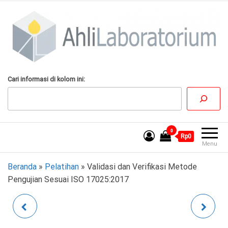
Lompat
ke
konten
AhliLaboratorium
Tumbuh Bersama
Cari informasi di kolom ini:
AhliLaboratorium
0
Rp0
Menu
Beranda
»
Pelatihan
»
Validasi dan Verifikasi Metode
Pengujian Sesuai ISO 17025:2017
PEMAHAMAN SISTEM
ESTIMASI