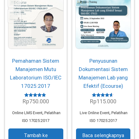
Pemahaman Sistem
Penyusunan
Manajemen Mutu
Dokumentasi Sistem
Laboratorium ISO/IEC
Manajemen Lab yang
17025:2017
Efektif (Ecourse)
Rp
750.000
Rp
115.000
Dinilai
Dinilai
4.61
4.42
dari 5
dari 5
,
,
Online LMS Event
Pelatihan
Live Online Event
Pelatihan
ISO 17025:2017
ISO 17025:2017
Tambah ke
Baca selengkapnya