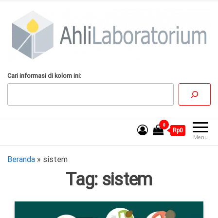
Lompat
ke
konten
AhliLaboratorium
Tumbuh Bersama
Cari informasi di kolom ini:
AhliLaboratorium
0
Rp0
Menu
Beranda
»
sistem
Tag:
sistem