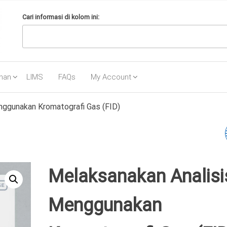
Cari informasi di kolom ini:
ihan
LIMS
FAQs
My Account
nggunakan Kromatografi Gas (FID)
AUDIT INTERNAL SIST
MANAJEMEN
Melaksanakan Analisi
LABORATORIUM ISO
Menggunakan
17025:2017