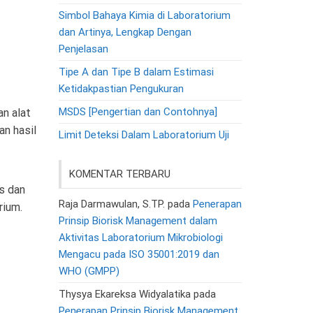
Simbol Bahaya Kimia di Laboratorium
dan Artinya, Lengkap Dengan
Penjelasan
Tipe A dan Tipe B dalam Estimasi
Ketidakpastian Pengukuran
MSDS [Pengertian dan Contohnya]
n alat
n hasil
Limit Deteksi Dalam Laboratorium Uji
KOMENTAR TERBARU
s dan
Raja Darmawulan, S.TP.
pada
Penerapan
rium.
Prinsip Biorisk Management dalam
Aktivitas Laboratorium Mikrobiologi
Mengacu pada ISO 35001:2019 dan
WHO (GMPP)
Thysya Ekareksa Widyalatika
pada
Penerapan Prinsip Biorisk Management