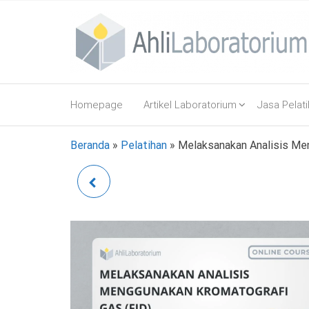
Lompat
ke
konten
AhliLaboratorium
Tumbuh
Bersama
Homepage
Artikel Laboratorium
Jasa Pelat
AhliLaboratorium
Beranda
»
Pelatihan
»
Melaksanakan Analisis Me
UJI BANDING DAN UJI
PROFISIENSI (ONLINE
COURSE)