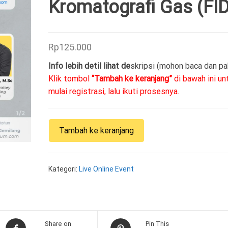
Kromatografi Gas (FID
BERBASISKAN ISO
19011:2018
Rp
125.000
Info lebih detil lihat de
skripsi (mohon baca dan pa
Klik tombol
“Tambah ke keranjang”
di bawah ini un
mulai registrasi, lalu ikuti prosesnya.
Kuantitas
Tambah ke keranjang
Melaksanakan
Analisis
Menggunakan
Kategori:
Live Online Event
Kromatografi
Gas
(FID)
Share on
Pin This