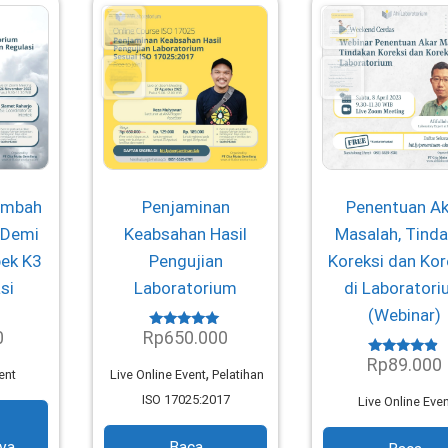
Limbah
Penjaminan
Penentuan Ak
 Demi
Keabsahan Hasil
Masalah, Tind
ek K3
Pengujian
Koreksi dan Kor
si
Laboratorium
di Laborator
(Webinar)
0
Rp
650.000
Dinilai
4.80
Rp
89.000
dari 5
Dinilai
,
ent
Live Online Event
Pelatihan
4.68
dari 5
ISO 17025:2017
Live Online Eve
ya
Baca