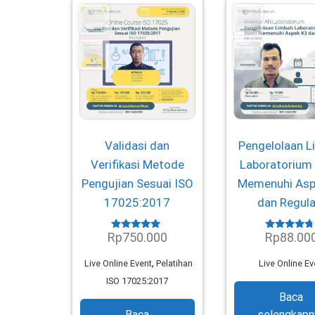
Validasi dan
Pengelolaan 
Verifikasi Metode
Laboratorium
Pengujian Sesuai ISO
Memenuhi Asp
17025:2017
dan Regula
Rp
750.000
Rp
88.00
Dinilai
Dinilai
4.70
4.46
dari 5
dari 5
,
Live Online Event
Pelatihan
Live Online Ev
ISO 17025:2017
Baca
Baca
selengkapn